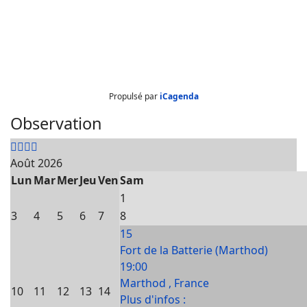
Propulsé par
iCagenda
Observation
Août 2026
Lun
Mar
Mer
Jeu
Ven
Sam
1
3
4
5
6
7
8
15
Fort de la Batterie (Marthod)
19:00
Marthod , France
10
11
12
13
14
Plus d'infos :