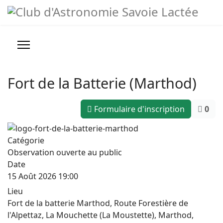
Année
Mois
Année
Mois
précédente
précédent
suivante
suivant
Prévisions météo
Infos pratiques
Fort de la Batterie (Marthod)
Nous contacter
Formulaire d'inscription
0
>
Conseils, Astuces et Liens
Catégorie
Observation ouverte au public
Date
15 Août 2026
19:00
Lieu
Fort de la batterie Marthod, Route Forestière de
l'Alpettaz, La Mouchette (La Moustette), Marthod,