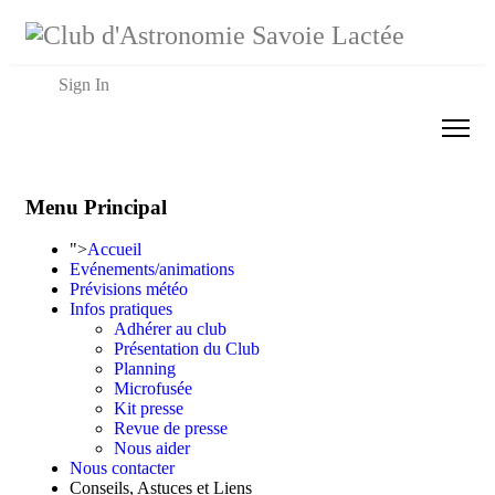
Année
Mois
Année
Mois
précédente
précédent
suivante
suivant
Sign In
rrent-item active">
Accueil
Menu Principal
Evénements/animations
">
Accueil
Evénements/animations
Prévisions météo
Prévisions météo
Infos pratiques
Adhérer au club
Présentation du Club
Infos pratiques
Planning
Microfusée
Kit presse
Nous contacter
Revue de presse
Nous aider
Nous contacter
Conseils, Astuces et Liens