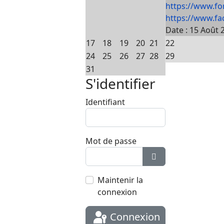
https://www.fo
https://www.fa
Date :
15 Août 
17
18
19
20
21
22
24
25
26
27
28
29
31
le mot de passe
S'identifier
Identifiant
le mot de passe
Mot de passe
Afficher le mot de
Maintenir la
connexion
Connexion