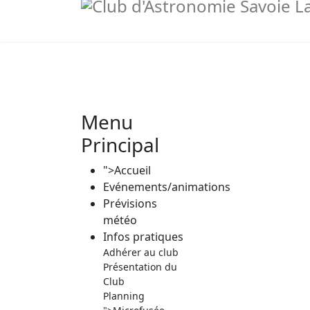
Evénements/animations
Prévisions météo
Infos pratiques
Menu
Nous contacter
Principal
">
Accueil
">
Evénements/animations
Conseils, Astuces et Liens
Prévisions
météo
Infos pratiques
Adhérer au club
Présentation du
Club
Planning