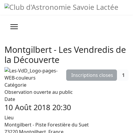
Année
Mois
Année
Mois
précédente
précédent
suivante
suivant
Prévisions météo
Infos pratiques
Montgilbert - Les Vendredis de
Nous contacter
la Découverte
>
Inscriptions closes
1
Conseils, Astuces et Liens
Catégorie
Observation ouverte au public
Date
10 Août 2018
20:30
Lieu
Montgilbert - Piste Forestière du Suet
73220 Montgilbert, France