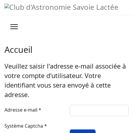
Année
Mois
Année
Mois
précédente
précédent
suivante
suivant
Prévisions météo
Infos pratiques
Accueil
Nous contacter
Veuillez saisir l'adresse e-mail associée à
>
votre compte d'utilisateur. Votre
Conseils, Astuces et Liens
identifiant vous sera envoyé à cette
adresse.
Adresse e-mail
*
Système Captcha
*