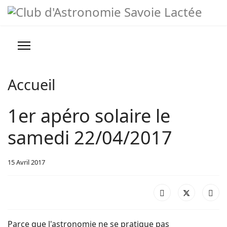
Année
Mois
Année
Mois
précédente
précédent
suivante
suivant
Prévisions météo
Infos pratiques
Accueil
Nous contacter
1er apéro solaire le
>
samedi 22/04/2017
Conseils, Astuces et Liens
15 Avril 2017
Parce que l'astronomie ne se pratique pas