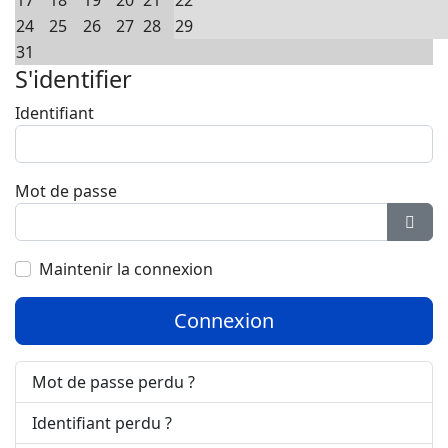
17
18
19
20
21
22
24
25
26
27
28
29
31
S'identifier
Identifiant
Mot de passe
Affic
Maintenir la connexion
Connexion
Mot de passe perdu ?
Identifiant perdu ?