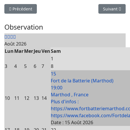
Article précédent : Fête de l'école de la Bâthie
Article suivan
Précédent
Suivant
Observation
Août 2026
Lun
Mar
Mer
Jeu
Ven
Sam
1
3
4
5
6
7
8
15
Fort de la Batterie (Marthod)
19:00
Marthod , France
10
11
12
13
14
Plus d'infos :
https://www.fortbatteriemarthod.c
https://www.facebook.com/Fortdela
Date :
15 Août 2026